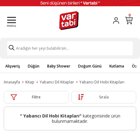
0
Alışveriş
Düğün
Baby Shower
Doğum Günü
Kutlama
Özel
Anasayfa
Kitap
Yabancı Dil Kitaplar
Yabancı Dil Hobi Kitapları
Filtre
Sırala
" Yabancı Dil Hobi Kitapları"
kategorisinde ürün
bulunmamaktadır.