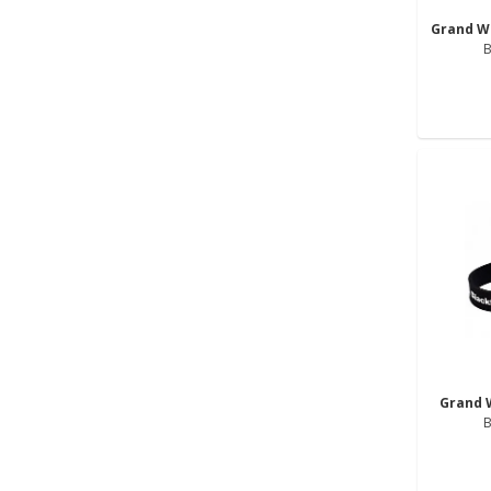
Grand W
B
Grand 
B