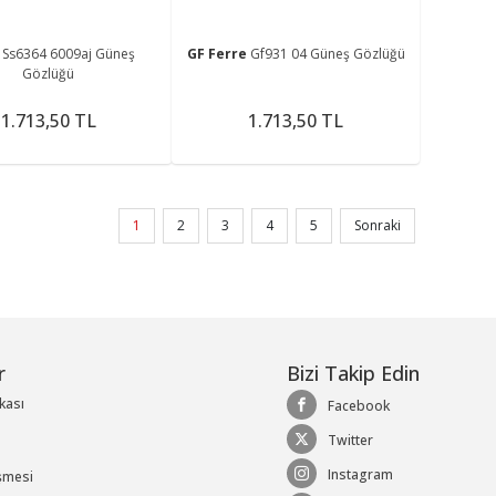
g
Ss6364 6009aj Güneş
GF Ferre
Gf931 04 Güneş Gözlüğü
Gözlüğü
1.713,50 TL
1.713,50 TL
1
2
3
4
5
Sonraki
r
Bizi Takip Edin
ikası
Facebook
Twitter
Instagram
şmesi