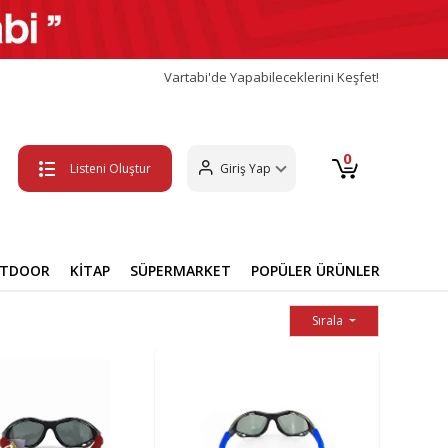
Vartabi'de Yapabileceklerini Keşfet!
0
Listeni Oluştur
Giriş Yap
UTDOOR
KİTAP
SÜPERMARKET
POPÜLER ÜRÜNLER
Sırala