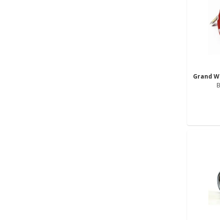
Grand W
B