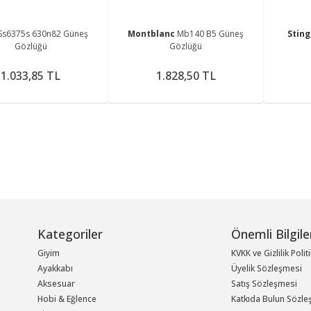
Ss6375s 630n82 Güneş
Montblanc
Mb140 B5 Güneş
Stin
Gözlüğü
Gözlüğü
1.033,85 TL
1.828,50 TL
Kategoriler
Önemli Bilgile
Giyim
KVKK ve Gizlilik Polit
Ayakkabı
Üyelik Sözleşmesi
Aksesuar
Satış Sözleşmesi
Hobi & Eğlence
Katkıda Bulun Sözle