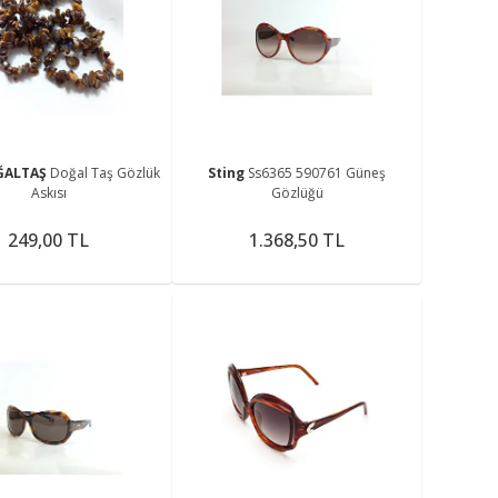
ĞALTAŞ
Doğal Taş Gözlük
Sting
Ss6365 590761 Güneş
Askısı
Gözlüğü
249,00 TL
1.368,50 TL