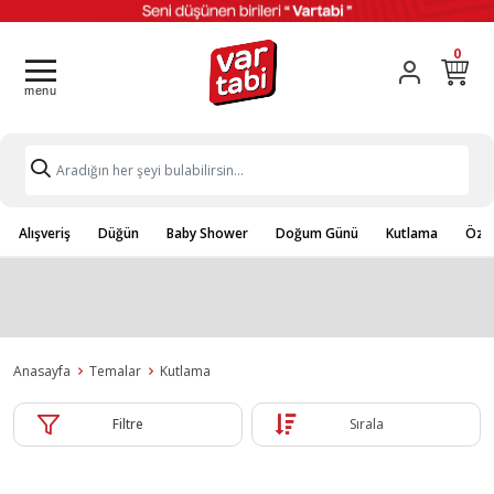
0
Alışveriş
Düğün
Baby Shower
Doğum Günü
Kutlama
Özel
Anasayfa
Temalar
Kutlama
Filtre
Sırala