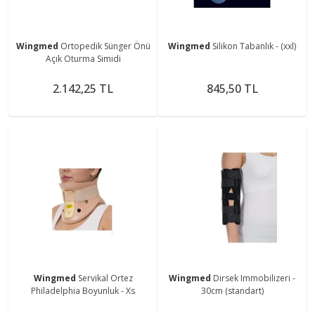
Wingmed
Ortopedik Sünger Önü
Wingmed
Silikon Tabanlık - (xxl)
Açık Oturma Simidi
2.142,25 TL
845,50 TL
Wingmed
Servikal Ortez
Wingmed
Dirsek Immobilizeri -
Philadelphia Boyunluk - Xs
30cm (standart)