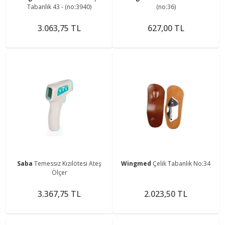
Tabanlık 43 - (no:3940)
(no:36)
3.063,75 TL
627,00 TL
Saba
Temessız Kızılötesi Ateş
Wingmed
Çelik Tabanlık No:34
Ölçer
3.367,75 TL
2.023,50 TL