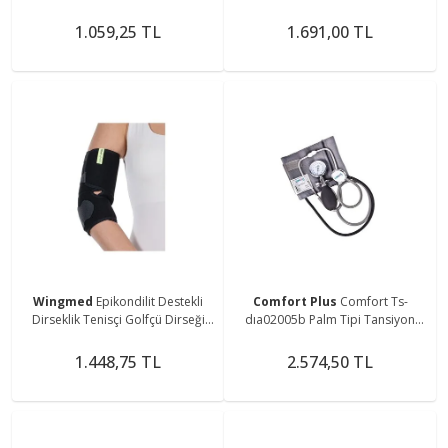
1.059,25 TL
1.691,00 TL
Wingmed
Epikondilit Destekli
Comfort Plus
Comfort Ts-
Dirseklik Tenisçi Golfçü Dirseği
dıa02005b Palm Tipi Tansiyon
Bandı W203
Aleti
1.448,75 TL
2.574,50 TL