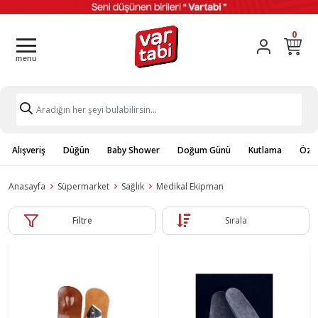
0
Alışveriş
Düğün
Baby Shower
Doğum Günü
Kutlama
Özel
Anasayfa
Süpermarket
Sağlık
Medikal Ekipman
Filtre
Sırala