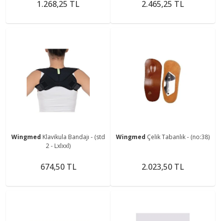
1.268,25 TL
2.465,25 TL
Wingmed
Klavikula Bandajı - (std
Wingmed
Çelik Tabanlık - (no:38)
2 - Lxlxxl)
674,50 TL
2.023,50 TL