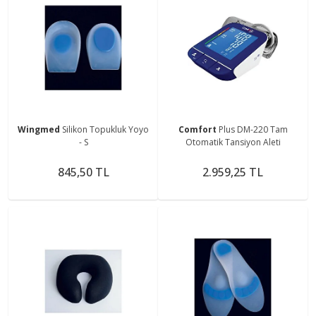
Wingmed
Silikon Topukluk Yoyo
Comfort
Plus DM-220 Tam
- S
Otomatik Tansiyon Aleti
845,50 TL
2.959,25 TL