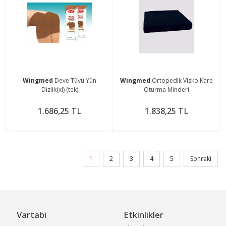
Wingmed
Deve Tüyü Yün
Wingmed
Ortopedik Visko Kare
Dizlik(xl) (tek)
Oturma Minderi
1.686,25 TL
1.838,25 TL
1
2
3
4
5
Sonraki
Vartabi
Etkinlikler