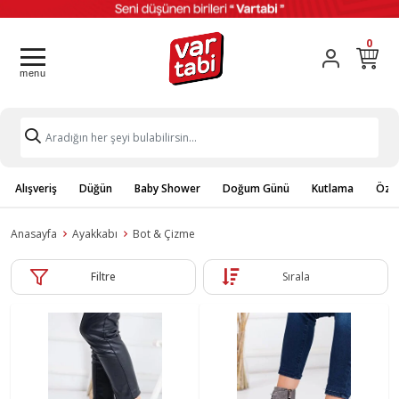
0
Alışveriş
Düğün
Baby Shower
Doğum Günü
Kutlama
Özel
Anasayfa
Ayakkabı
Bot & Çizme
Filtre
Sırala