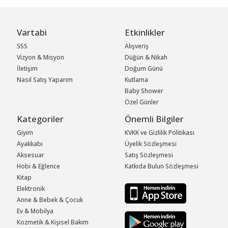
Vartabi
Etkinlikler
SSS
Alışveriş
Vizyon & Misyon
Düğün & Nikah
İletişim
Doğum Günü
Nasıl Satış Yaparım
Kutlama
Baby Shower
Özel Günler
Kategoriler
Önemli Bilgiler
Giyim
KVKK ve Gizlilik Politikası
Ayakkabı
Üyelik Sözleşmesi
Aksesuar
Satış Sözleşmesi
Hobi & Eğlence
Katkıda Bulun Sözleşmesi
Kitap
Elektronik
Anne & Bebek & Çocuk
Ev & Mobilya
Kozmetik & Kişisel Bakım