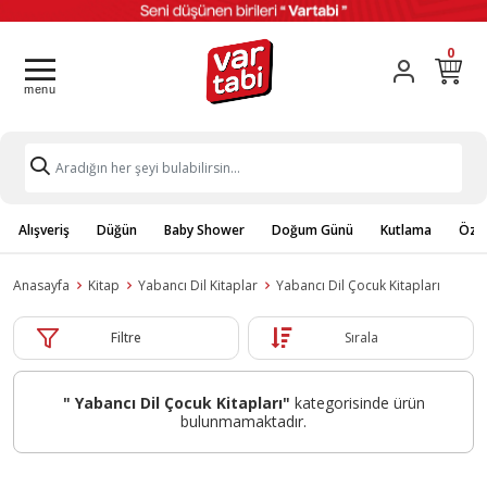
0
Alışveriş
Düğün
Baby Shower
Doğum Günü
Kutlama
Özel
Anasayfa
Kitap
Yabancı Dil Kitaplar
Yabancı Dil Çocuk Kitapları
Filtre
Sırala
" Yabancı Dil Çocuk Kitapları"
kategorisinde ürün
bulunmamaktadır.