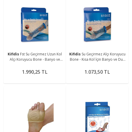
Kifidis
Fst Su Geçirmez Uzun Kol
Kifidis
Su Geçirmez Alçı Koruyucu
Alçı Koruyucu Bone - Banyo ve
Bone - Kısa Kol İçin Banyo ve Duş
Duş İçin Sızdırmaz Kol Bonesi FS-
Bonesi FS-2100
2101
1.990,25 TL
1.073,50 TL