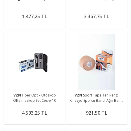
1.477,25 TL
3.367,75 TL
VZN
Fiber Optik Otoskop
VZN
Sport Tape Ten Rengi
Oftalmaskop Set Ces-e-10
Kinezyo Sporcu Bandı Ağrı Bandı
5 Metre X 5 Cm
4.593,25 TL
921,50 TL