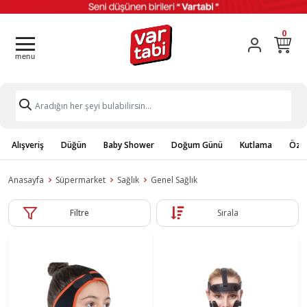
0
Alışveriş
Düğün
Baby Shower
Doğum Günü
Kutlama
Özel
Anasayfa
Süpermarket
Sağlık
Genel Sağlık
Filtre
Sırala