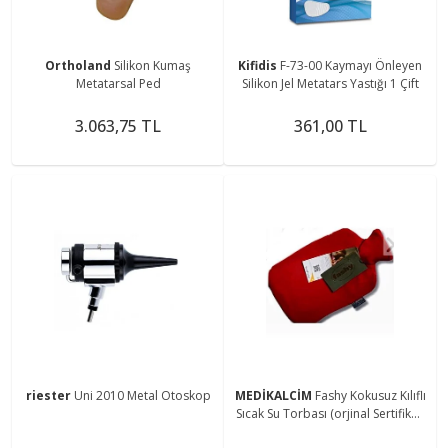
Ortholand
Silikon Kumaş
Kifidis
F-73-00 Kaymayı Önleyen
Metatarsal Ped
Silikon Jel Metatars Yastığı 1 Çift
3.063,75 TL
361,00 TL
riester
Uni 2010 Metal Otoskop
MEDİKALCİM
Fashy Kokusuz Kılıflı
Sıcak Su Torbası (orjinal Sertifikalı
Alman Malı )