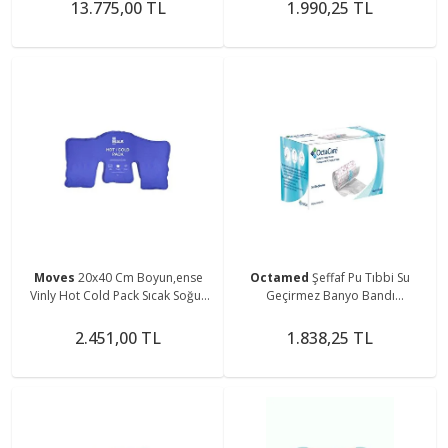
13.775,00 TL
1.990,25 TL
Moves
20x40 Cm Boyun,ense
Octamed
Şeffaf Pu Tıbbi Su
Vinly Hot Cold Pack Sıcak Soğuk
Geçirmez Banyo Bandı
Termojel Paket
10mX15cm
2.451,00 TL
1.838,25 TL