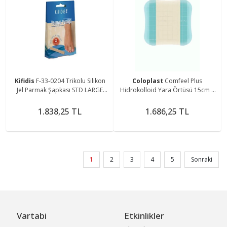
Kifidis
F-33-0204 Trikolu Silikon
Coloplast
Comfeel Plus
Jel Parmak Şapkası STD LARGE
Hidrokolloid Yara Örtüsü 15cm X
20MM
15 Cm 1 Adet
1.838,25 TL
1.686,25 TL
1
2
3
4
5
Sonraki
Vartabi
Etkinlikler