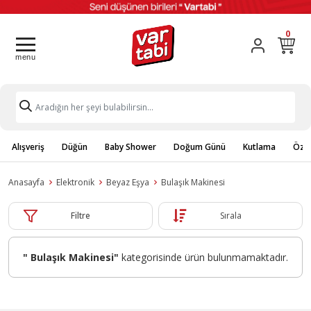
0
Alışveriş
Düğün
Baby Shower
Doğum Günü
Kutlama
Özel
Anasayfa
Elektronik
Beyaz Eşya
Bulaşık Makinesi
Filtre
Sırala
" Bulaşık Makinesi"
kategorisinde ürün bulunmamaktadır.