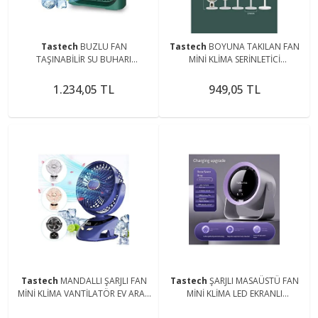
Tastech
BUZLU FAN
Tastech
BOYUNA TAKILAN FAN
TAŞINABİLİR SU BUHARI
MİNİ KLİMA SERİNLETİCİ
PÜSKÜRTMELİ KLİMA SERİNLETİCİ
VANTİLATÖR LED EKRANLI 3
VANTİLATÖR ODA HAVA
SEVİYE ŞARJLI BOYUNLUK FAN
1.234,05 TL
949,05 TL
NEMLENDİRİCİ
Tastech
MANDALLI ŞARJLI FAN
Tastech
ŞARJLI MASAÜSTÜ FAN
MİNİ KLİMA VANTİLATÖR EV ARAÇ
MİNİ KLİMA LED EKRANLI
BEBEK ARABASI LED EKRANLI
VANTİLATÖR EV OFİS İÇİN