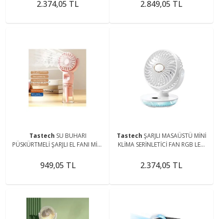
SERİNLETİCİ FAN
SERİNLETİCİ FAN 2025 YENİ
2.374,05 TL
2.849,05 TL
MODEL
Tastech
SU BUHARI
Tastech
ŞARJLI MASAÜSTÜ MİNİ
PÜSKÜRTMELİ ŞARJLI EL FANI MİNİ
KLİMA SERİNLETİCİ FAN RGB LED
KLİMA SERİNLETİCİ VANTİLATÖR
IŞIKLI VANTİLATÖR ASKILI FAN
NEMLENDİRİCİ ÖZELLİKLİ
949,05 TL
2.374,05 TL