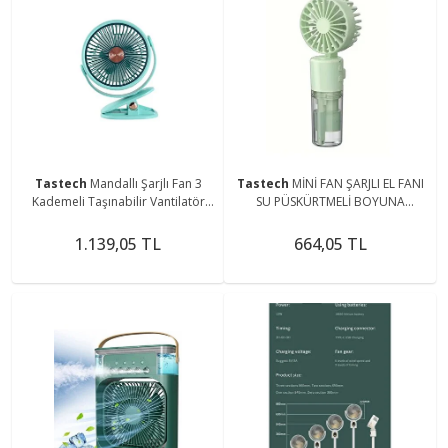
Tastech
Mandallı Şarjlı Fan 3
Tastech
MİNİ FAN ŞARJLI EL FANI
Kademeli Taşınabilir Vantilatör
SU PÜSKÜRTMELİ BOYUNA
Serinletici Mini Klima 360 Derece
ASMALI MİNİ KLİMA FAN
Dönen Fan
VANTİLATÖR
1.139,05 TL
664,05 TL