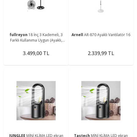
fullreyon
18 İnç 3 Kademeli, 3
Arnell
AR-870 Ayaklı Vantilatör 16
Farklı Kullanıma Uygun (Ayaklı,
Duvara Monte ve Yerde) Sanayi
Tipi Vantilatör
3.499,00 TL
2.339,99 TL
JUNGLEE
MİNİ KLİMA LED ekran
Tastech
MİNİ KLİMA LED ekran