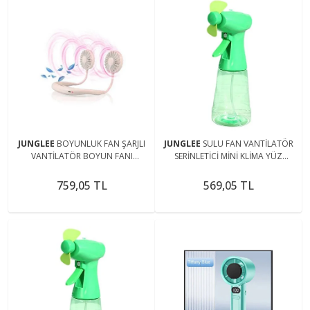
JUNGLEE
BOYUNLUK FAN ŞARJLI
JUNGLEE
SULU FAN VANTİLATÖR
VANTİLATÖR BOYUN FANI
SERİNLETİCİ MİNİ KLİMA YÜZ
SERİNLETİCİ MİNİ VANTİLATÖR
SOĞUTMA FANI 350 ML SU TANKI
PİLLİ WATER SPRAY FAN
759,05 TL
569,05 TL