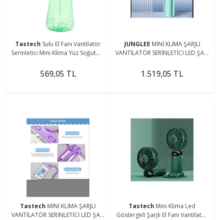
Tastech
Sulu El Fanı Vantilatör
JUNGLEE
MİNİ KLİMA ŞARJLI
Serinletici Mini Klima Yüz Soğutma
VANTİLATÖR SERİNLETİCİ LED ŞARJ
Fanı 350 ml Su Tankı Pilli Water
GÖSTERGELİ EL FANI Seyahat
Spray
Kamp ve Yatak Odası
569,05 TL
1.519,05 TL
Tastech
MİNİ KLİMA ŞARJLI
Tastech
Mini Klima Led
VANTİLATÖR SERİNLETİCİ LED ŞARJ
Göstergeli Şarjlı El Fanı Vantilatör