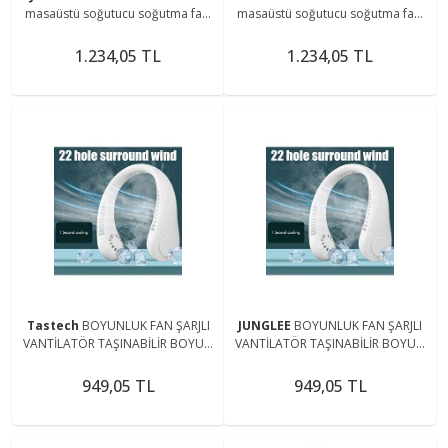
masaüstü soğutucu soğutma fanı
masaüstü soğutucu soğutma fanı
EV VE ofis için taşınabilir sessiz
EV VE ofis için taşınabilir sessiz
ŞARJLI FAN
ŞARJLI FAN
1.234,05 TL
1.234,05 TL
Tastech
BOYUNLUK FAN ŞARJLI
JUNGLEE
BOYUNLUK FAN ŞARJLI
VANTİLATÖR TAŞINABİLİR BOYUN
VANTİLATÖR TAŞINABİLİR BOYUN
FANI ŞARJ EDİLEBİLİR HAVA
FANI ŞARJ EDİLEBİLİR HAVA
SOĞUTUCU
SOĞUTUCU
949,05 TL
949,05 TL