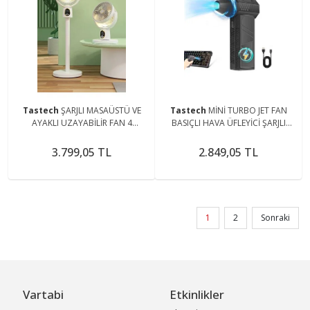
Tastech
ŞARJLI MASAÜSTÜ VE
Tastech
MİNİ TURBO JET FAN
AYAKLI UZAYABİLİR FAN 4
BASIÇLI HAVA ÜFLEYİCİ ŞARJLI
KADEME LED IŞIKLI SERİNLETİCİ
VANTİLATÖR 130.000 RPM
VANTİLATÖR EV OFİS KAMP
BASINÇLI HAVA FANI
3.799,05 TL
2.849,05 TL
1
2
Sonraki
Vartabi
Etkinlikler