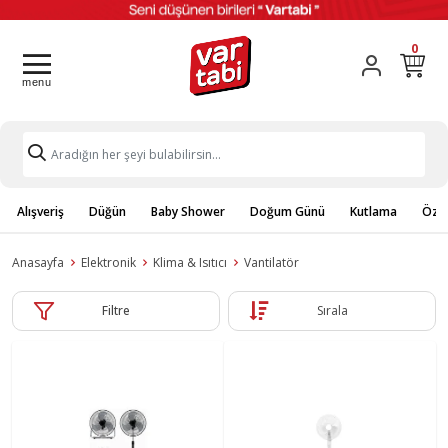
0
Alışveriş
Düğün
Baby Shower
Doğum Günü
Kutlama
Özel
Anasayfa
Elektronik
Klima & Isıtıcı
Vantilatör
Filtre
Sırala