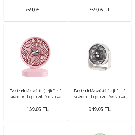
GÖSTERGELİ EL FANI Seyahat
5 Kademeli Hız Serinletici
Kamp ve Yatak Odası
Parfümlü Fan
759,05 TL
759,05 TL
Tastech
Masaüstü Şarjlı Fan 3
Tastech
Masaüstü Şarjlı Fan 3
Kademeli Taşınabilir Vantilatör
Kademeli Taşınabilir Vantilatör
Serinletici Mini Klima Fan
Serinletici Mini Klima Fan
1.139,05 TL
949,05 TL