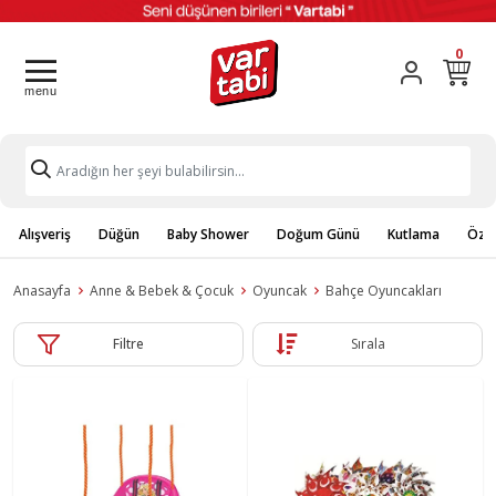
0
Alışveriş
Düğün
Baby Shower
Doğum Günü
Kutlama
Özel
Anasayfa
Anne & Bebek & Çocuk
Oyuncak
Bahçe Oyuncakları
Filtre
Sırala