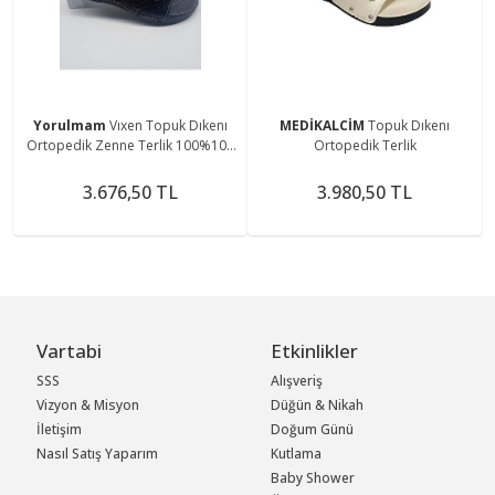
Yorulmam
Vıxen Topuk Dıkenı
MEDİKALCİM
Topuk Dıkenı
Ortopedik Zenne Terlik 100%100
Ortopedik Terlik
Hakiki Deri Terlik
3.676,50 TL
3.980,50 TL
Vartabi
Etkinlikler
SSS
Alışveriş
Vizyon & Misyon
Düğün & Nikah
İletişim
Doğum Günü
Nasıl Satış Yaparım
Kutlama
Baby Shower