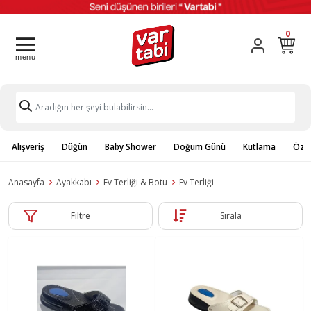
0
Alışveriş
Düğün
Baby Shower
Doğum Günü
Kutlama
Özel
Anasayfa
Ayakkabı
Ev Terliği & Botu
Ev Terliği
Filtre
Sırala