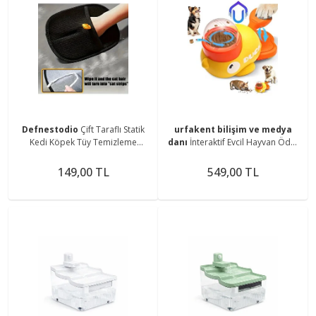
Defnestodio
Çift Taraflı Statik
urfakent bilişim ve medya
Kedi Köpek Tüy Temizleme
danı
İnteraktif Evcil Hayvan Ödül
Eldiveni Giy siler, Mobilyalar
Maması Oyuncağı
,Halılar 24x18 cm
149,00 TL
549,00 TL