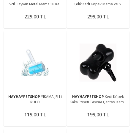
Evcil Hayvan Metal Mama Su Kabı
Çelik Kedi Köpek Mama Ve Su
16 Cm 1 Adet
Kabı, Kaydırmaz Alt Taban 22 Cm
229,00 TL
299,00 TL
HAYHAYPETSHOP
YIKAMA JELLİ
HAYHAYPETSHOP
Kedi Köpek
RULO
Kaka Poşeti Taşıma Çantası Kemik
Şekilli
119,00 TL
199,00 TL