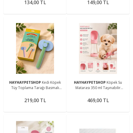
Dayanıklı Uzun Ömürlü
134,00 TL
149,00 TL
HAYHAYPETSHOP
Kedi Köpek
HAYHAYPETSHOP
Köpek Su
Tüy Toplama Tarağı Basmalı
Matarası 350 ml Taşınabilir
Kendini Temizleyen Pet Tarağı
Seyahat Suluğu Tek Tuşlu Su Şişesi
Masaj Fırçası Renkli Seri Kutulu
Kedi Köpek Suluk
219,00 TL
469,00 TL