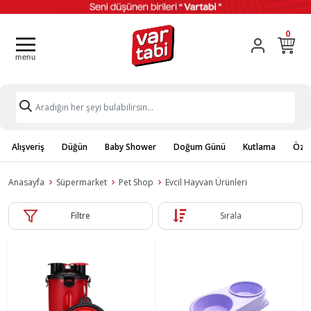
0
Alışveriş
Düğün
Baby Shower
Doğum Günü
Kutlama
Özel
Anasayfa
Süpermarket
Pet Shop
Evcil Hayvan Ürünleri
Filtre
Sırala