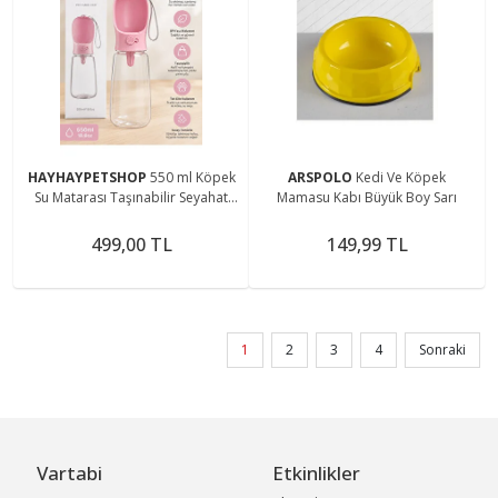
HAYHAYPETSHOP
550 ml Köpek
ARSPOLO
Kedi Ve Köpek
Su Matarası Taşınabilir Seyahat
Mamasu Kabı Büyük Boy Sarı
Suluğu Tek Tuşlu Kedi Köpek Su
Kabı
499,00 TL
149,99 TL
1
2
3
4
Sonraki
Vartabi
Etkinlikler