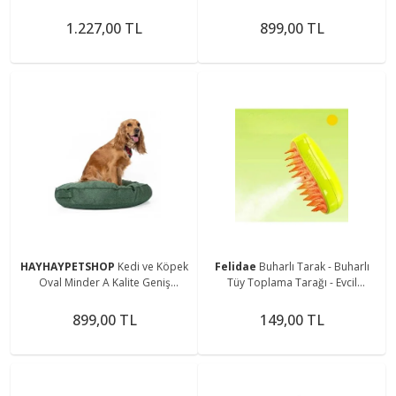
Yumuşak Esnek Yatak
Yumuşak Esnek Yatak
1.227,00 TL
899,00 TL
HAYHAYPETSHOP
Kedi ve Köpek
Felidae
Buharlı Tarak - Buharlı
Oval Minder A Kalite Geniş
Tüy Toplama Tarağı - Evcil
Yumuşak Esnek Yatak
Hayvanlar Için Buharlı Tüy
Toplama Tarağı
899,00 TL
149,00 TL