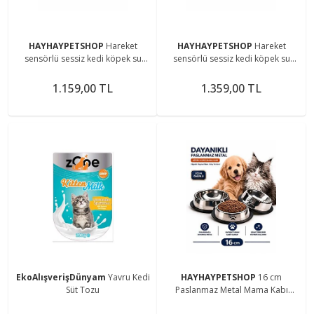
HAYHAYPETSHOP
Hareket
HAYHAYPETSHOP
Hareket
sensörlü sessiz kedi köpek su
sensörlü sessiz kedi köpek su
sebili su pınarı beyaz
sebili pınarı yeşil
1.159,00 TL
1.359,00 TL
EkoAlışverişDünyam
Yavru Kedi
HAYHAYPETSHOP
16 cm
Süt Tozu
Paslanmaz Metal Mama Kabı
Köpek Kedi İçin Kaymaz Taban