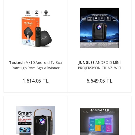
Tastech
Mx10 Android Tv Box
JUNGLEE
ANDROİD MİNİ
Ram:1gb Rom:8gb Allwinner
PROJEKSİYON CİHAZI WİFİ
Rk3228a Dört Çekirdekli (1.5ghz)
BLUETOOTH USB 4K 1080P
Media Player
1.614,05 TL
6.649,05 TL