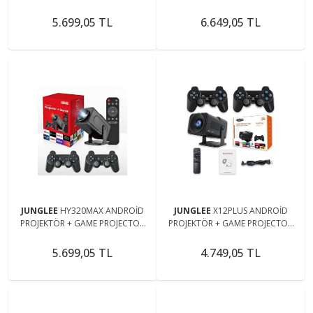
BT 1280*720p taşınabilir ev
HDMİ TF CARD GİRİŞLİ DAHİLİ
sinema projeksiyon
HOPARLÖR EKRAN YANSITMA
5.699,05 TL
6.649,05 TL
JUNGLEE
HY320MAX ANDROİD
JUNGLEE
X12PLUS ANDROİD
PROJEKTÖR + GAME PROJECTOR
PROJEKTÖR + GAME PROJECTOR
ULTRA HD 4K EV SİNEMA
ULTRA HD 4K EV SİNEMA
YANSITMA OYUN PROJEKSİYON
YANSITMA OYUN PROJEKSİYON
5.699,05 TL
4.749,05 TL
CİHAZI
CİHAZI