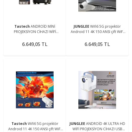
Tastech
ANDROİD MİNİ
JUNGLEE
Wifi6 5G projektör
PROJEKSİYON CİHAZI WİFİ
Android 11 4K 150 ANSI çift WiFi
BLUETOOTH USB 4K 1080P EV
BT 1280*720p taşınabilir ev
SİNEMA YANSITMA CİHAZI
sinema projeksiyon
6.649,05 TL
6.649,05 TL
Tastech
Wifi6 5G projektör
JUNGLEE
ANDROİD 4K ULTRA HD
Android 11 4K 150 ANSI çift WiFi
WİFİ PROJEKSİYON CİHAZI USB