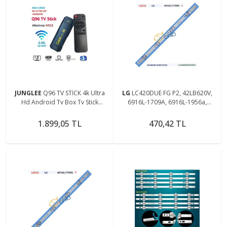
JUNGLEE
Q96 TV STİCK 4k Ultra
LG
LC420DUE FG P2, 42LB620V,
Hd Android Tv Box Tv Stick
6916L-1709A, 6916L-1956a,
Ram:8gb Rom:128gb Android 11
6916L-1957A, 42LB585V-620V TV
Media Player
LED ÇUBUK ( A )
1.899,05 TL
470,42 TL