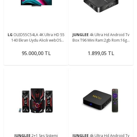
LG
OLED55C54LA 4K Ultra HD 55
JUNGLEE
4k Ultra Hd Android Tv
140 Ekran Uydu Alıcılı webOS
Box T96 Mini Ram:2gb Rom:16gb
Smart OLED Evo TV
Android 7.1 Rk3229
95.000,00 TL
1.899,05 TL
JUNGLEE
2+1 Ses Sistemi
JUNGLEE
4k Ultra Hd Android Tv