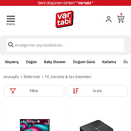
0
Alışveriş
Düğün
Baby Shower
Doğum Günü
Kutlama
Özel
Anasayfa
Elektronik
TV, Görüntü & Ses Sistemleri
Filtre
Sırala