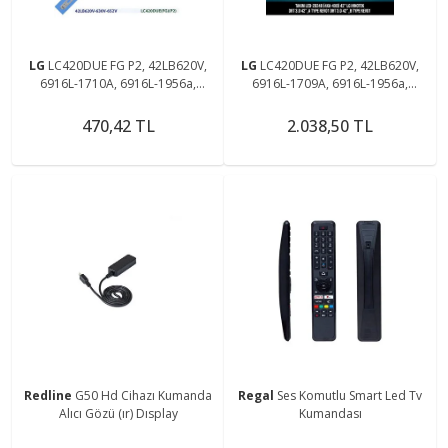
LG
LC420DUE FG P2, 42LB620V,
LG
LC420DUE FG P2, 42LB620V,
6916L-1710A, 6916L-1956a,
6916L-1709A, 6916L-1956a,
6916L-1957A, 42LB585V-620V TV
6916L-1957A, 42LB585V-620V TV
LED ÇUBUK ( B )
LED ÇUBUK Takım
470,42 TL
2.038,50 TL
Redline
G50 Hd Cihazı Kumanda
Regal
Ses Komutlu Smart Led Tv
Alıcı Gözü (ır) Dısplay
Kumandası