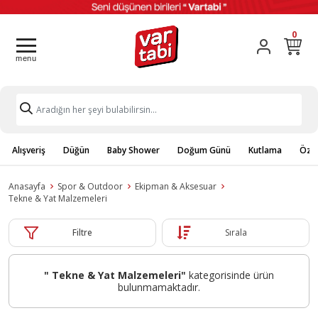
0
Alışveriş
Düğün
Baby Shower
Doğum Günü
Kutlama
Özel
Anasayfa
Spor & Outdoor
Ekipman & Aksesuar
Tekne & Yat Malzemeleri
Filtre
Sırala
" Tekne & Yat Malzemeleri"
kategorisinde ürün
bulunmamaktadır.