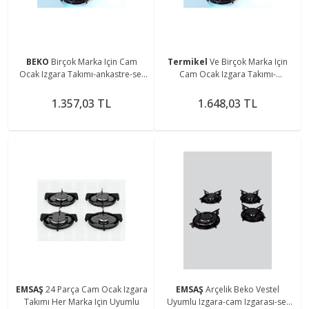
BEKO
Birçok Marka Için Cam
Termikel
Ve Birçok Marka Için
Ocak Izgara Takımı-ankastre-set
Cam Ocak Izgara Takımı-
Üstü Ocak Izgarası Ve Bek Takımı
ankastre-set Üstü Ocak Izgarası
(16 PARÇA)
1.357,03 TL
1.648,03 TL
EMSAŞ
24 Parça Cam Ocak Izgara
EMSAŞ
Arçelik Beko Vestel
Takımı Her Marka Için Uyumlu
Uyumlu Izgara-cam Izgarası-set