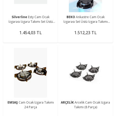
Silverline
Esty Cam Ocak
BEKO
Ankastre Cam Ocak
Izgarası Izgara Takımı Set Üstü
Izgarası Set Üstü Izgara Takımı
Izgara Parlak Emaye Ocak Üstü
Ocak Izgarası Emaye Izgara
Demirleri Takımı
Yuvarlak Izgara
1.454,03 TL
1.512,23 TL
EMSAŞ
Cam Ocak Izgara Takımı
ARÇELİK
Arcelik Cam Ocak Izgara
24 Parça
Takımı (8 Parça)