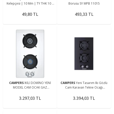
Kelepçesi | 10 Mm | TY THK 10 |
Borusu SY MPB 11015
Mini Ütülerde Hortum
Sıkıştırmada Kulla
49,80 TL
493,33 TL
CAMPERS
İKİLİ DOMİNO YENİ
CAMPERS
Yeni Tasarım Iki Gözlü
MODEL CAM OCAK GAZ
Cam Karavan Tekne Ocağı
EMNİYETLİ
Otomatik Çakmaklı
3.297,03 TL
3.394,03 TL