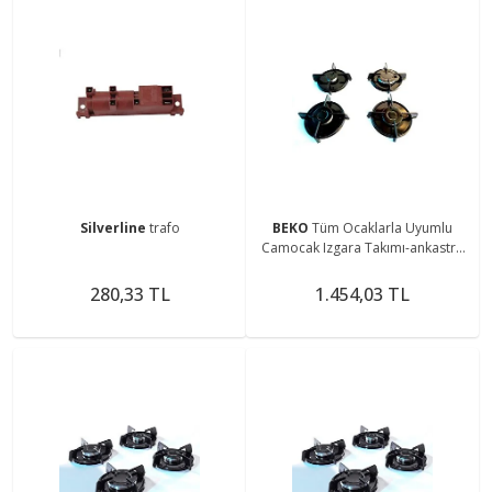
Silverline
trafo
BEKO
Tüm Ocaklarla Uyumlu
Camocak Izgara Takımı-ankastre
Ocak Izgarası Setüstü Ocak
Izgarası
280,33 TL
1.454,03 TL