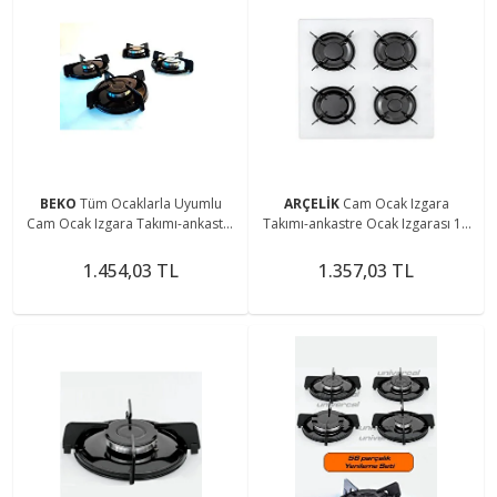
BEKO
Tüm Ocaklarla Uyumlu
ARÇELİK
Cam Ocak Izgara
Cam Ocak Izgara Takımı-ankastre
Takımı-ankastre Ocak Izgarası 17
Ocak Izgarası-set Üstü Ocak
Parça
Izgarası (8 Parça)
1.454,03 TL
1.357,03 TL