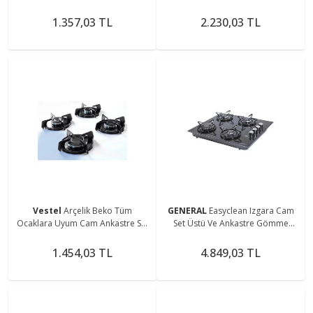
Üstü Ocak Wok Izgarası-parlak-
emaye-ızgara Takımı
1.357,03 TL
2.230,03 TL
Vestel
Arçelik Beko Tüm
GENERAL
Easyclean Izgara Cam
Ocaklara Uyum Cam Ankastre Set
Set Üstü Ve Ankastre Gömme
Üstü Ocak Izgarası-aygaz Demiri
Ocak
Emaye Parlak
1.454,03 TL
4.849,03 TL