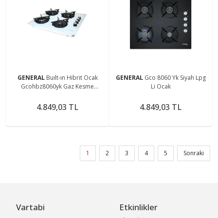
GENERAL
Buılt-ın Hibrit Ocak
GENERAL
Gco 8060 Yk Siyah Lpg
Gcohbz8060yk Gaz Kesme
Li Ocak
Emniyetli Set Üstü Ve Ankastre
4.849,03 TL
4.849,03 TL
1
2
3
4
5
Sonraki
Vartabi
Etkinlikler