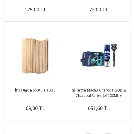
Zenağda100lü
125,00 TL
72,00 TL
İnci Ağda
Spatula 100lü
Gillette
Mach3 Charcoal 2Up &
Charcoal Series Jel 200ML +
ÇANTA
69,00 TL
651,60 TL