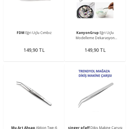
FDM
Eğri Uçlu Cımbız
KanyonGrup
Eğri Uçlu
Modelleme Dekarasyon
Hamur,epoksi Cımbızı
149,90 TL
149,90 TL
Mu Art Ahşap
Aktion Twe-6
singer pfaff
Dikiş Makine Çarşısı