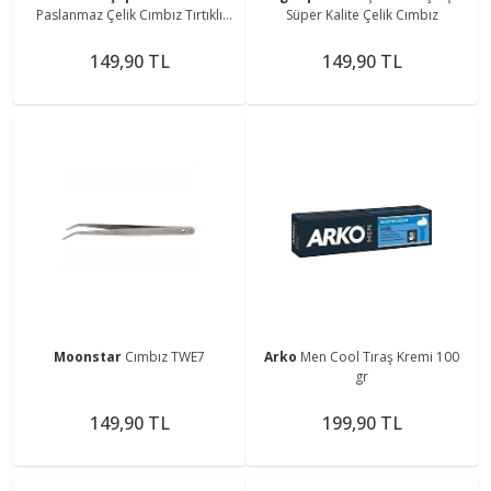
Paslanmaz Çelik Cımbız Tırtıklı
Süper Kalite Çelik Cımbız
Pimli
149,90 TL
149,90 TL
Moonstar
Cımbız TWE7
Arko
Men Cool Tıraş Kremi 100
gr
149,90 TL
199,90 TL