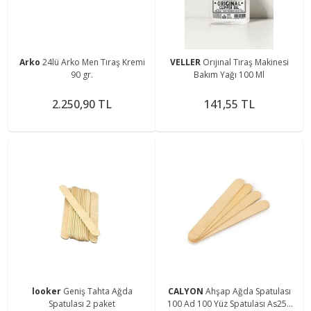
Arko
24lü Arko Men Tıraş Kremi
VELLER
Orıjınal Tıraş Makinesi
90 gr.
Bakım Yağı 100 Ml
2.250,90 TL
141,55 TL
looker
Geniş Tahta Ağda
CALYON
Ahşap Ağda Spatulası
Spatulası 2 paket
100 Ad 100 Yüz Spatulası As255