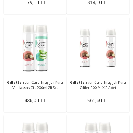
179,10 TL
314,10 TL
Gillette
Satin Care Tıraş Jeli Kuru
Gillette
Satin Care Tıraş Jeli Kuru
Ve Hassas Cilt 200ml 2li Set
Ciltler 200 Ml X 2 Adet
486,00 TL
561,60 TL