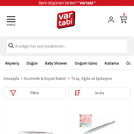
0
Alışveriş
Düğün
Baby Shower
Doğum Günü
Kutlama
Özel
Anasayfa
Kozmetik & Kişisel Bakım
Tıraş, Ağda ve Epilasyon
Filtre
Sırala