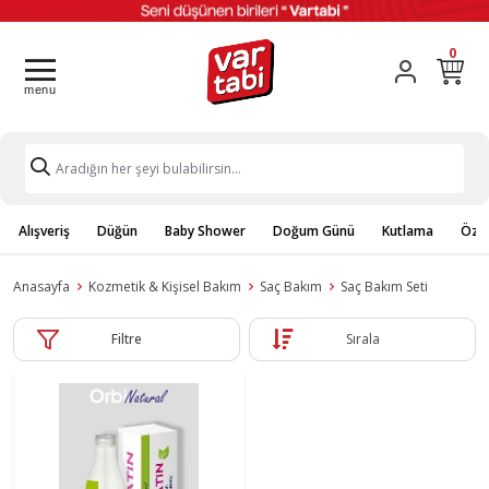
0
Alışveriş
Düğün
Baby Shower
Doğum Günü
Kutlama
Özel
Anasayfa
Kozmetik & Kişisel Bakım
Saç Bakım
Saç Bakım Seti
Filtre
Sırala