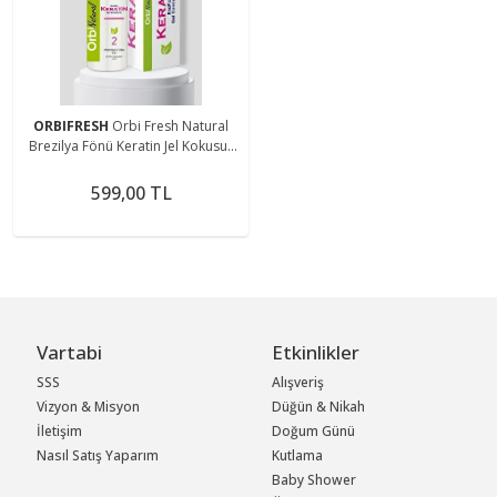
ORBIFRESH
Orbi Fresh Natural
Brezilya Fönü Keratin Jel Kokusuz
Dumansız 6 Ay Kalıcı Düzleştirici
Etki
599,00 TL
Vartabi
Etkinlikler
SSS
Alışveriş
Vizyon & Misyon
Düğün & Nikah
İletişim
Doğum Günü
Nasıl Satış Yaparım
Kutlama
Baby Shower