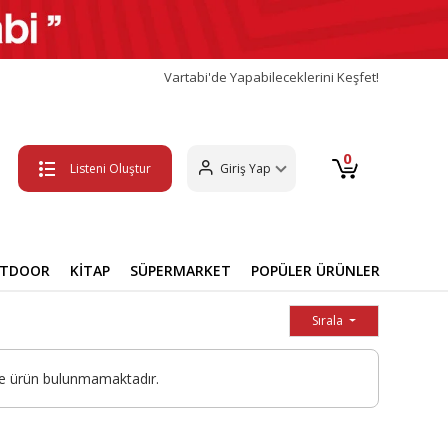
Vartabi'de Yapabileceklerini Keşfet!
0
Listeni Oluştur
Giriş Yap
UTDOOR
KİTAP
SÜPERMARKET
POPÜLER ÜRÜNLER
Sırala
de ürün bulunmamaktadır.