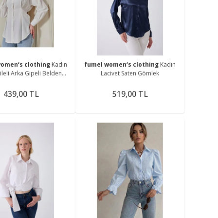
me
omen‘s clothing
Kadın
fumel women‘s clothing
Kadın
ileli Arka Gipeli Belden
Lacivet Saten Gömlek
Oturmalı Tunik
439,00 TL
519,00 TL