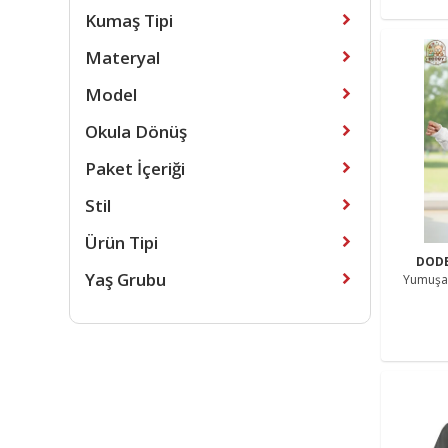
Kumaş Tipi
Materyal
Model
Okula Dönüş
Paket İçeriği
Stil
Ürün Tipi
DOD
Yaş Grubu
Yumuşak
Çocuk K