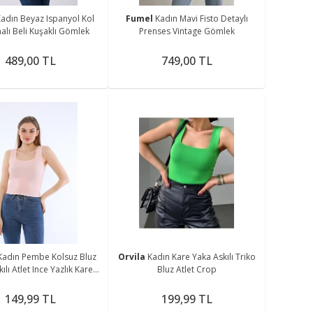
adın Beyaz Ispanyol Kol
Fumel
Kadın Mavi Fisto Detaylı
lı Beli Kuşaklı Gömlek
Prenses Vintage Gömlek
489,00 TL
749,00 TL
Kadın Pembe Kolsuz Bluz
Orvila
Kadın Kare Yaka Askılı Triko
kılı Atlet Ince Yazlık Kare
Bluz Atlet Crop
Yaka Triko
149,99 TL
199,99 TL