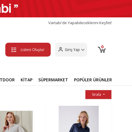
Vartabi'de Yapabileceklerini Keşfet!
0
Listeni Oluştur
Giriş Yap
UTDOOR
KİTAP
SÜPERMARKET
POPÜLER ÜRÜNLER
Sırala