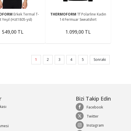
MOFORM
Erkek Termal T-
THERMOFORM
Tf Polarline Kadın
t Yeşil (Hzt1805-ysl)
14 Fermuar Sweatshirt
549,00 TL
1.099,00 TL
1
2
3
4
5
Sonraki
r
Bizi Takip Edin
ikası
Facebook
Twitter
Instagram
şmesi