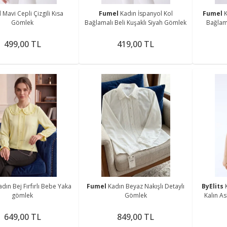
l
Mavi Cepli Çizgili Kısa
Fumel
Kadın İspanyol Kol
Fumel
K
Gömlek
Bağlamalı Beli Kuşaklı Siyah Gömlek
Bağlama
499,00 TL
419,00 TL
adın Bej Fırfırlı Bebe Yaka
Fumel
Kadın Beyaz Nakışlı Detaylı
ByElits
gömlek
Gömlek
Kalın As
649,00 TL
849,00 TL