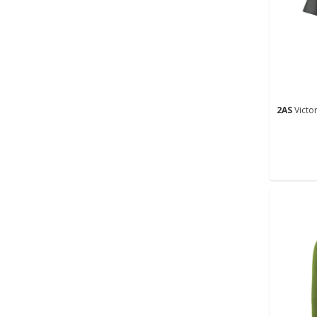
2AS
Victor