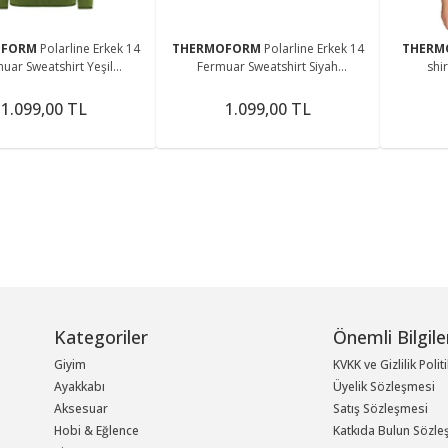
OFORM
Polarline Erkek 14
THERMOFORM
Polarline Erkek 14
THER
uar Sweatshirt Yeşil
Fermuar Sweatshirt Siyah
shir
(Hztp19020-ysl)
(Hztp19018-syh)
1.099,00 TL
1.099,00 TL
Kategoriler
Önemli Bilgile
Giyim
KVKK ve Gizlilik Polit
Ayakkabı
Üyelik Sözleşmesi
Aksesuar
Satış Sözleşmesi
Hobi & Eğlence
Katkıda Bulun Sözle