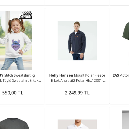
BY
Stitch Sweatshirt İçi
Helly Hansen
Mount Polar Fleece
2AS
Victor
 Tüylü Sweatshirt Erkek
Erkek Antrasit2 Polar Hh..12001-
ıyafet Kız Çocuk Kıyafet
hha.995
Stitch Kıyafet
550,00 TL
2.249,99 TL