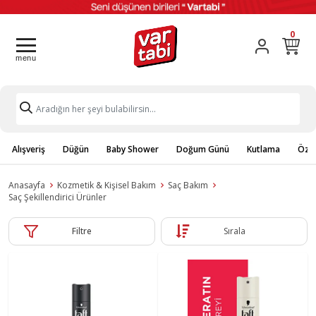
0
Alışveriş
Düğün
Baby Shower
Doğum Günü
Kutlama
Özel
Anasayfa
Kozmetik & Kişisel Bakım
Saç Bakım
Saç Şekillendirici Ürünler
Filtre
Sırala