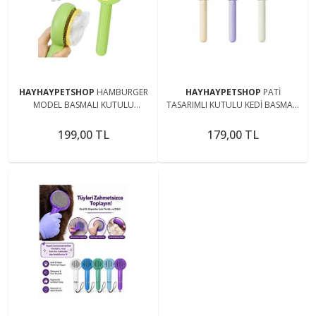
HAYHAYPETSHOP
HAMBURGER
HAYHAYPETSHOP
PATİ
MODEL BASMALI KUTULU
TASARIMLI KUTULU KEDİ BASMALI
BASMALI TARAK KEDİ TARAĞI
TARAK KEDİ TARAĞI FIRÇASI YEŞİL
GREEN
199,00 TL
179,00 TL