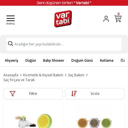
0
Alışveriş
Düğün
Baby Shower
Doğum Günü
Kutlama
Özel
Anasayfa
Kozmetik & Kişisel Bakım
Saç Bakım
Saç Fırçası ve Tarak
Filtre
Sırala