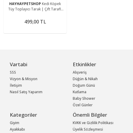
HAYHAYPETSHOP
Kedi Köpek
Tüy Toplayıcı Tarak | Çift Taraflı
Temizleme & Bakım Fırçası | Tüy
Alma Aparatı
499,00 TL
Vartabi
Etkinlikler
SSS
Alışveriş
Vizyon & Misyon
Düğün & Nikah
İletişim
Doğum Günü
Nasıl Satış Yaparım
Kutlama
Baby Shower
Özel Günler
Kategoriler
Önemli Bilgiler
Giyim
KVKK ve Gizlilik Politikası
Ayakkabı
Üyelik Sözleşmesi