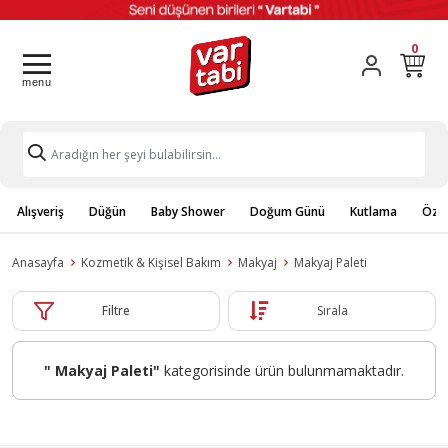
0
Alışveriş
Düğün
Baby Shower
Doğum Günü
Kutlama
Özel
Anasayfa
Kozmetik & Kişisel Bakım
Makyaj
Makyaj Paleti
Filtre
Sırala
" Makyaj Paleti"
kategorisinde ürün bulunmamaktadır.