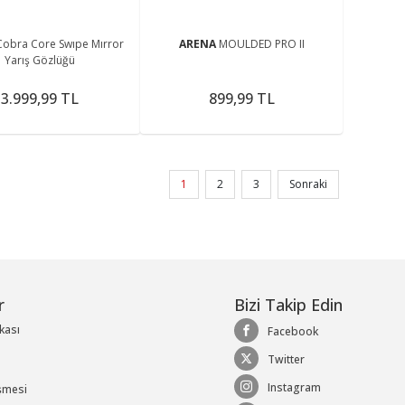
Cobra Core Swıpe Mırror
ARENA
MOULDED PRO II
Yarış Gözlüğü
3.999,99 TL
899,99 TL
1
2
3
Sonraki
r
Bizi Takip Edin
ikası
Facebook
Twitter
Instagram
şmesi