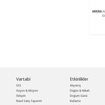
ARENA
A
G
Vartabi
Etkinlikler
SSS
Alışveriş
Vizyon & Misyon
Düğün & Nikah
İletişim
Doğum Günü
Nasıl Satış Yaparım
Kutlama