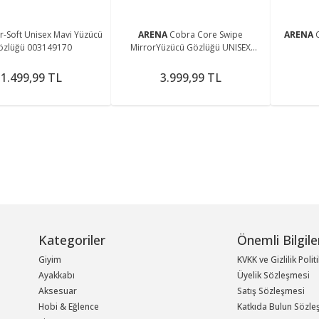
ir-Soft Unisex Mavi Yüzücü
ARENA
Cobra Core Swipe
ARENA
özlüğü 003149170
MirrorYüzücü Gözlüğü UNISEX
YÜZÜCÜ GÖZLÜĞÜ 003251530
1.499,99 TL
3.999,99 TL
Kategoriler
Önemli Bilgile
Giyim
KVKK ve Gizlilik Polit
Ayakkabı
Üyelik Sözleşmesi
Aksesuar
Satış Sözleşmesi
Hobi & Eğlence
Katkıda Bulun Sözle