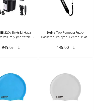
me
LEE
220v Elektrikli Hava
Delta
Top Pompası Futbol
e vakum Şişme Yatak Bot
Basketbol Voleybol Hentbol Pilates
işme Koltuk Deniz Yatağı
Ve Bosu Topu Denge Diski Şişirme
Pompa Air Pump
Pompası
949,05 TL
145,00 TL