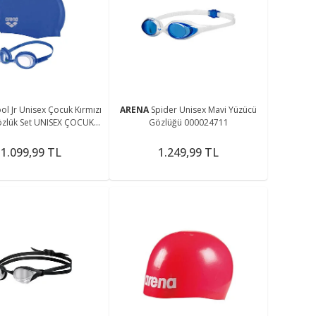
ol Jr Unisex Çocuk Kırmızı
ARENA
Spider Unisex Mavi Yüzücü
zlük Set UNISEX ÇOCUK
Gözlüğü 000024711
GÖZLÜK SET 9242370
1.099,99 TL
1.249,99 TL