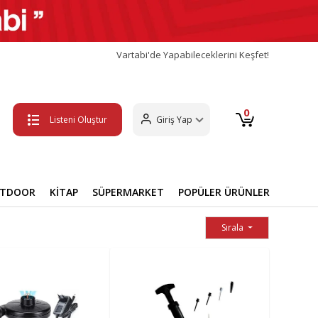
Vartabi'de Yapabileceklerini Keşfet!
0
Listeni Oluştur
Giriş Yap
UTDOOR
KİTAP
SÜPERMARKET
POPÜLER ÜRÜNLER
Sırala