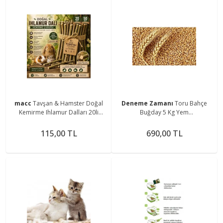
macc
Tavşan & Hamster Doğal
Deneme Zamanı
Toru Bahçe
Kemirme Ihlamur Dalları 20li
Buğday 5 Kg Yem
Paket
Tavuk,Hindi,Güvercin Organik
İlaçsız Yem
115,00 TL
690,00 TL