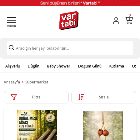
0
Alışveriş
Düğün
Baby Shower
Doğum Günü
Kutlama
Özel
Anasayfa
Süpermarket
Filtre
Sırala