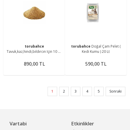
torubahce
torubahce
Doğal Çam Pelet (
Tavuk,kaz,hindi,bıldırcın Için 10 Kg
Kedi Kumu ) 20 Lt
Yumurta Yemi
890,00 TL
590,00 TL
1
2
3
4
5
Sonraki
Vartabi
Etkinlikler