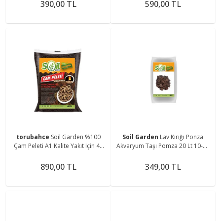
390,00 TL
590,00 TL
torubahce
Soil Garden %100
Soil Garden
Lav Kırığı Ponza
Çam Peleti A1 Kalite Yakıt Için 40
Akvaryum Taşı Pomza 20 Lt 10-15
Lt
mm Tüf C
890,00 TL
349,00 TL