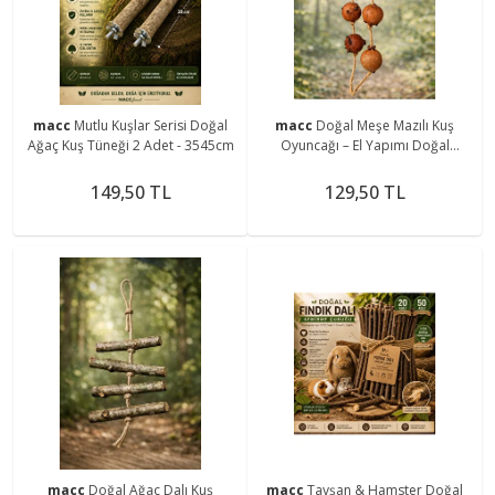
macc
Mutlu Kuşlar Serisi Doğal
macc
Doğal Meşe Mazılı Kuş
Ağaç Kuş Tüneği 2 Adet - 3545cm
Oyuncağı – El Yapımı Doğal
Oyuncak
149,50 TL
129,50 TL
macc
Doğal Ağaç Dalı Kuş
macc
Tavşan & Hamster Doğal