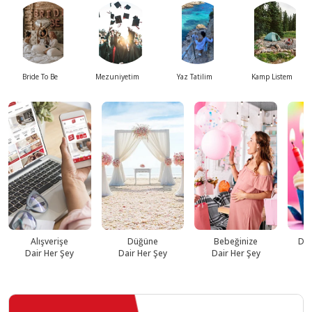
Bride To Be
Mezuniyetim
Yaz Tatilim
Kamp Listem
Alışverişe
Düğüne
Bebeğinize
Do
Dair Her Şey
Dair Her Şey
Dair Her Şey
D